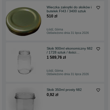
Wieczka zakrętki do słoików i
butelek FI43 / 3400 sztuk
510 zł
Łódź, Górna
Odświeżono dnia 31 lipca 2026
Słoik 900ml ekonomiczny fi82
/ 1728 sztuk / ilości
całopaletowe /
1 589,76 zł
Łódź, Górna
Odświeżono dnia 31 lipca 2026
Słoik 350ml prosty fi82
0,92 zł