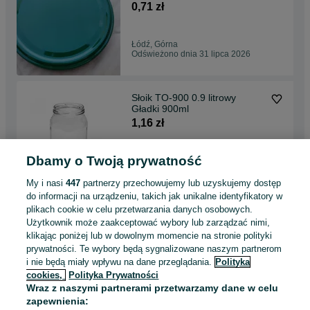
0,71 zł
Łódź, Górna
Odświeżono dnia 31 lipca 2026
Słoik TO-900 0.9 litrowy
Gładki 900ml
1,16 zł
Dbamy o Twoją prywatność
Łódź, Górna
Odświeżono dnia 31 lipca 2026
My i nasi
447
partnerzy przechowujemy lub uzyskujemy dostęp
do informacji na urządzeniu, takich jak unikalne identyfikatory w
plikach cookie w celu przetwarzania danych osobowych.
Zakrętki wieczka do słoików
Użytkownik może zaakceptować wybory lub zarządzać nimi,
RTB fi38/38mm / 100 sztuk
klikając poniżej lub w dowolnym momencie na stronie polityki
24 zł
prywatności. Te wybory będą sygnalizowane naszym partnerom
28,81 zł z Pakietem
i nie będą miały wpływu na dane przeglądania.
Polityka
Ochronnym
cookies,
Polityka Prywatności
Łódź, Górna
Wraz z naszymi partnerami przetwarzamy dane w celu
Odświeżono dnia 31 lipca 2026
zapewnienia: