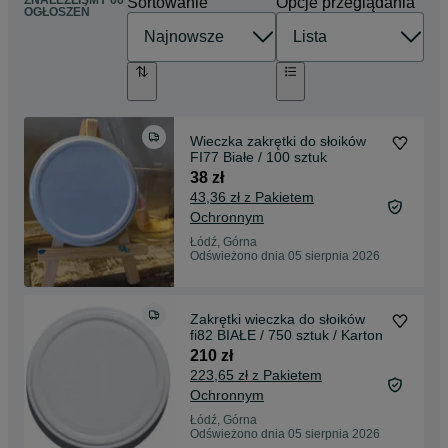
ZNALEŹLIŚMY 66
Sortowanie
Opcje przeglądania
OGŁOSZEŃ
Wieczka zakrętki do słoików
FI77 Białe / 100 sztuk
38 zł
43,36 zł z Pakietem
Ochronnym
Łódź, Górna
Odświeżono dnia 05 sierpnia 2026
Zakrętki wieczka do słoików
fi82 BIAŁE / 750 sztuk / Karton
210 zł
223,65 zł z Pakietem
Ochronnym
Łódź, Górna
Odświeżono dnia 05 sierpnia 2026