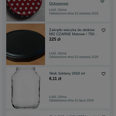
Ochronnym
Łódź, Górna
Odświeżono dnia 03 sierpnia 2026
Zakrętki wieczka do słoików
fi82 CZARNE Matowe / 750
sztuk
225 zł
Łódź, Górna
Odświeżono dnia 03 sierpnia 2026
Słoik Szklany 2650 ml
6,11 zł
Łódź, Górna
Odświeżono dnia 31 lipca 2026