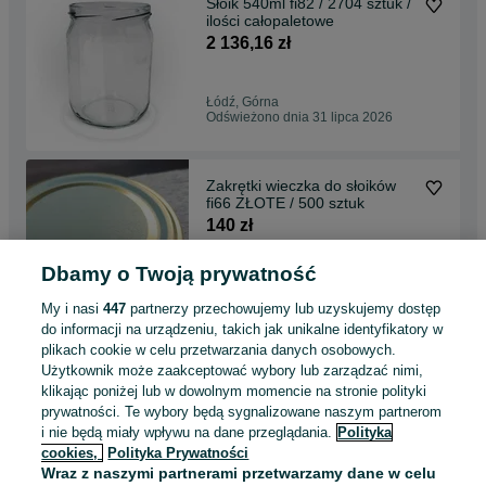
Słoik 540ml fi82 / 2704 sztuk /
ilości całopaletowe
2 136,16 zł
Łódź, Górna
Odświeżono dnia 31 lipca 2026
Zakrętki wieczka do słoików
fi66 ZŁOTE / 500 sztuk
140 zł
Dbamy o Twoją prywatność
Łódź, Górna
Odświeżono dnia 31 lipca 2026
My i nasi
447
partnerzy przechowujemy lub uzyskujemy dostęp
do informacji na urządzeniu, takich jak unikalne identyfikatory w
plikach cookie w celu przetwarzania danych osobowych.
Zakrętki wieczka do słoików
Użytkownik może zaakceptować wybory lub zarządzać nimi,
fi53 CZARNE / 100 sztuk
klikając poniżej lub w dowolnym momencie na stronie polityki
27 zł
prywatności. Te wybory będą sygnalizowane naszym partnerom
i nie będą miały wpływu na dane przeglądania.
Polityka
cookies,
Polityka Prywatności
Łódź, Górna
Wraz z naszymi partnerami przetwarzamy dane w celu
Odświeżono dnia 31 lipca 2026